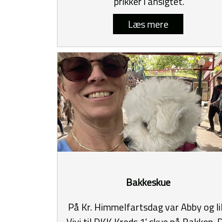
prikker i ansigtet.
Læs mere
Bakkeskue
På Kr. Himmelfartsdag var Abby og li
Vivi til DKK Kreds 1' skue på Bakken. 