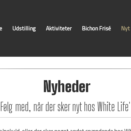
e
Udstilling
Aktiviteter
Bichon Frisé
Nyt
Nyheder
Følg med, når der sker nyt hos White Life'
pekuld, eller der sker noget andet spændende hos Whit