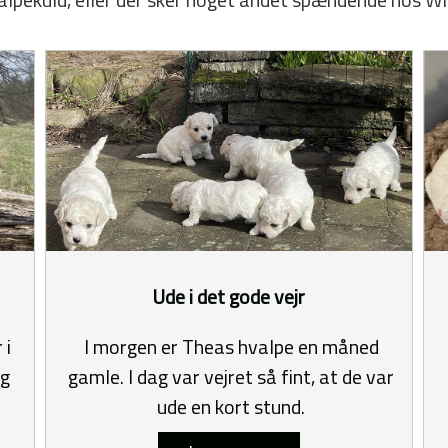
Ude i det gode vejr
 i
I morgen er Theas hvalpe en måned
og
gamle. I dag var vejret så fint, at de var
ude en kort stund.