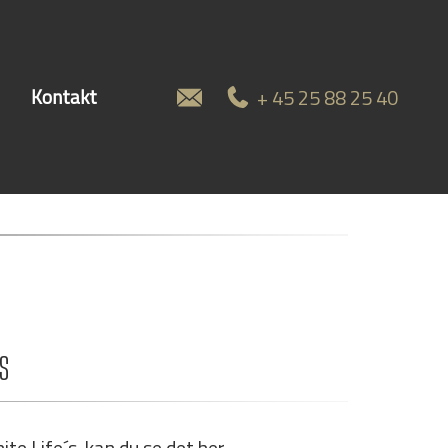
+ 45 25 88 25 40
Kontakt
s
e Life´s, kan du se det her.