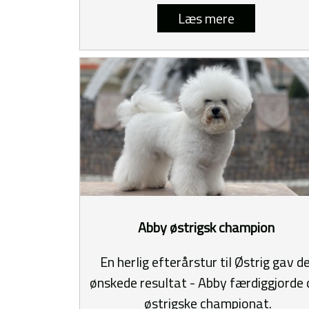
Læs mere
Abby østrigsk champion
En herlig efterårstur til Østrig gav d
ønskede resultat - Abby færdiggjorde 
østrigske championat.