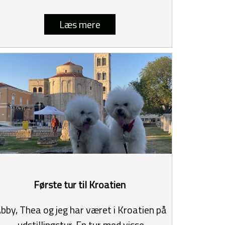
Læs mere
Første tur til Kroatien
bby, Thea og jeg har været i Kroatien på
udstillingstur. En tur med visse