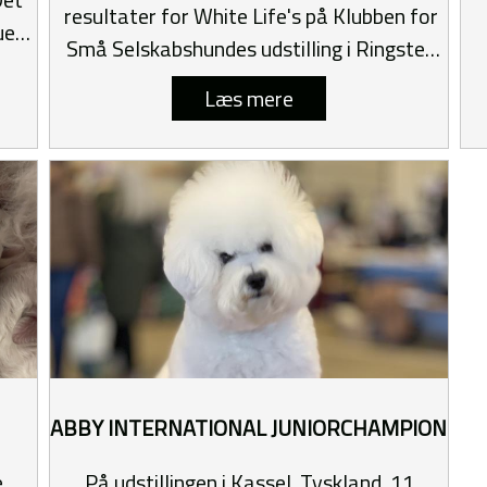
resultater for White Life's på Klubben for
ue
Små Selskabshundes udstilling i Ringsted
24.-25. juni 2025
Læs mere
ABBY INTERNATIONAL JUNIORCHAMPION
e
På udstillingen i Kassel, Tyskland, 11.