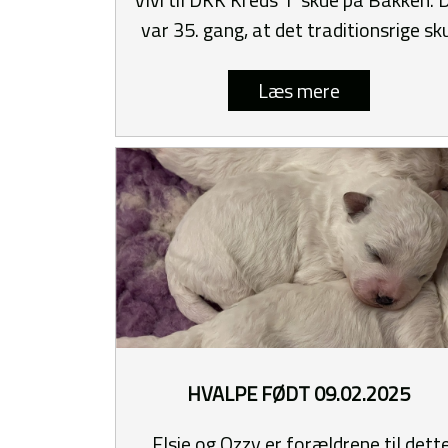
var 35. gang, at det traditionsrige sk
blev afholdt.
Læs mere
HVALPE FØDT 09.02.2025
Elsie og Ozzy er forældrene til dett