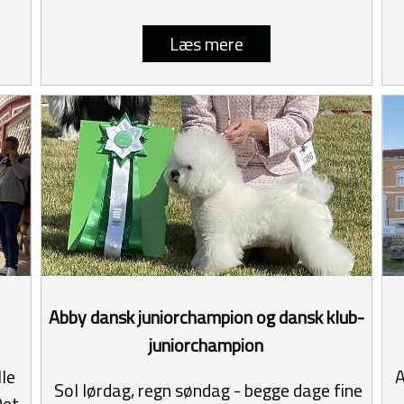
Læs mere
Abby dansk juniorchampion og dansk klub-
juniorchampion
lle
A
Sol lørdag, regn søndag - begge dage fine
Det