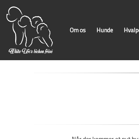
Om os
Hunde
Hvalp
Når der kommer et nyt hval