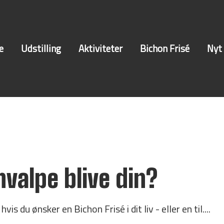
e
Udstilling
Aktiviteter
Bichon Frisé
Nyt
hvalpe blive din?
vis du ønsker en Bichon Frisé i dit liv - eller en til....